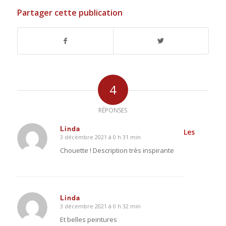
Partager cette publication
4
RÉPONSES
Linda
Les
3 décembre 2021 à 0 h 31 min
dit
:
Chouette ! Description très inspirante
Linda
3 décembre 2021 à 0 h 32 min
dit
:
Et belles peintures