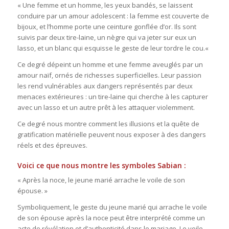
« Une femme et un homme, les yeux bandés, se laissent
conduire par un amour adolescent : la femme est couverte de
bijoux, et l’homme porte une ceinture gonflée d’or. Ils sont
suivis par deux tire-laine, un nègre qui va jeter sur eux un
lasso, et un blanc qui esquisse le geste de leur tordre le cou.«
Ce degré dépeint un homme et une femme aveuglés par un
amour naïf, ornés de richesses superficielles. Leur passion
les rend vulnérables aux dangers représentés par deux
menaces extérieures : un tire-laine qui cherche à les capturer
avec un lasso et un autre prêt à les attaquer violemment.
Ce degré nous montre comment les illusions et la quête de
gratification matérielle peuvent nous exposer à des dangers
réels et des épreuves.
Voici ce que nous montre les symboles Sabian :
« Après la noce, le jeune marié arrache le voile de son
épouse. »
Symboliquement, le geste du jeune marié qui arrache le voile
de son épouse après la noce peut être interprété comme un
acte de révélation et d’authenticité dans le mariage. Le voile,