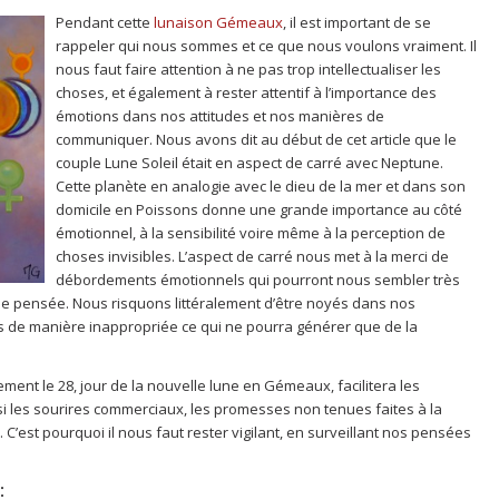
Pendant cette
lunaison Gémeaux
, il est important de se
rappeler qui nous sommes et ce que nous voulons vraiment. Il
nous faut faire attention à ne pas trop intellectualiser les
choses, et également à rester attentif à l’importance des
émotions dans nos attitudes et nos manières de
communiquer. Nous avons dit au début de cet article que le
couple Lune Soleil était en aspect de carré avec Neptune.
Cette planète en analogie avec le dieu de la mer et dans son
domicile en Poissons donne une grande importance au côté
émotionnel, à la sensibilité voire même à la perception de
choses invisibles. L’aspect de carré nous met à la merci de
débordements émotionnels qui pourront nous sembler très
e pensée. Nous risquons littéralement d’être noyés dans nos
rs de manière inappropriée ce qui ne pourra générer que de la
rement le 28, jour de la nouvelle lune en Gémeaux, facilitera les
ssi les sourires commerciaux, les promesses non tenues faites à la
r. C’est pourquoi il nous faut rester vigilant, en surveillant nos pensées
: