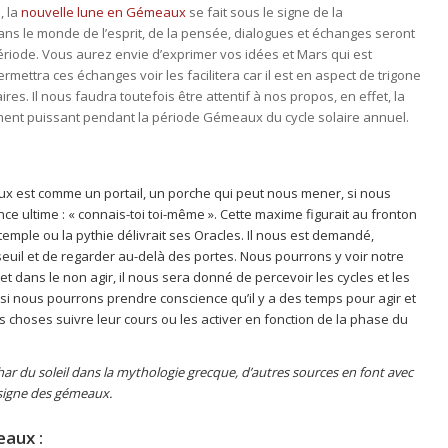
, la
nouvelle lune en Gémeaux
se fait sous le signe de la
 le monde de l’esprit, de la pensée, dialogues et échanges seront
riode. Vous aurez envie d’exprimer vos idées et Mars qui est
rmettra ces échanges voir les facilitera car il est en aspect de trigone
es. Il nous faudra toutefois être attentif à nos propos, en effet, la
rement puissant pendant la période Gémeaux du cycle solaire annuel.
 est comme un portail, un porche qui peut nous mener, si nous
nce ultime : « connais-toi toi-même ». Cette maxime figurait au fronton
emple ou la pythie délivrait ses Oracles. Il nous est demandé,
euil et de regarder au-delà des portes. Nous pourrons y voir notre
t dans le non agir, il nous sera donné de percevoir les cycles et les
nsi nous pourrons prendre conscience qu’il y a des temps pour agir et
es choses suivre leur cours ou les activer en fonction de la phase du
har du soleil dans la mythologie grecque, d’autres sources en font avec
signe des gémeaux.
eaux :