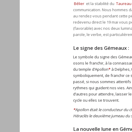
Bélier
et la stabilité du
Taureau
communication. Nous hommes dans
au rendez-vous pendant cette pé
redevenu direct le 19 mai vous pe
(favorable) avec nos deux luminair
parole, le verbe, est particuliè
Le signe des Gémeaux :
Le symbole du signe des Gémeaux
osons le franchir, à la connaissa
du temple d’Apollon
*
à Delphes, t
symboliquement, de franchir ce s
passé, si nous sommes attentifs e
rythmes qui guident nos vies. Ai
d’autres pour attendre, laisser l
cycle ou elles se trouvent.
*
Apollon était le conducteur du c
Héraclès le deuxième jumeau du 
La nouvelle lune en Gém