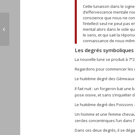
Cette lunaison dans le sign
d’effervescence mentale nou
conscience que nous ne conn
l’intellect seul ne peut pas 
Nouvelle lune Taureau
mental alors dans le vide q
29 avril 2014
le sens, et qui sait la répon
connaissance de nous-même, 
Les degrés symboliques d
La nouvelle lune se produit à 7°
Regardons pour commencer les de
Le huitième degré des Gémeaux 
Il fait nuit : un forgeron bat une
pose oisive, et sans s’inquiéter 
Le huitième degré des Poissons 
Un homme et une femme chevauche
cercles concentriques l’un dans l’
Dans ces deux degrés, il se dég