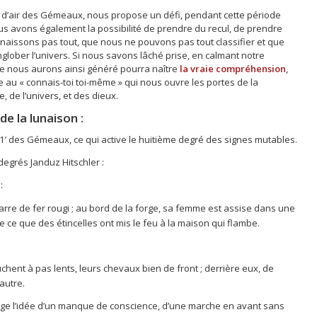
e d’air des Gémeaux, nous propose un défi, pendant cette période
s avons également la possibilité de prendre du recul, de prendre
aissons pas tout, que nous ne pouvons pas tout classifier et que
englober l’univers. Si nous savons lâché prise, en calmant notre
ue nous aurons ainsi généré pourra naître
la vraie compréhension
,
se au « connais-toi toi-même » qui nous ouvre les portes de la
de l’univers, et des dieux.
e la lunaison :
21′ des Gémeaux, ce qui active le huitième degré des signes mutables.
grés Janduz Hitschler :
:
 barre de fer rougi ; au bord de la forge, sa femme est assise dans une
de ce que des étincelles ont mis le feu à la maison qui flambe.
:
nt à pas lents, leurs chevaux bien de front ; derrière eux, de
autre.
age l’idée d’un manque de conscience, d’une marche en avant sans