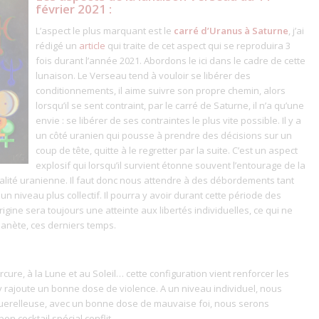
février 2021 :
L’aspect le plus marquant est le
carré d’Uranus à Saturne
, j’ai
rédigé un
article
qui traite de cet aspect qui se reproduira 3
fois durant l’année 2021. Abordons le ici dans le cadre de cette
lunaison. Le Verseau tend à vouloir se libérer des
conditionnements, il aime suivre son propre chemin, alors
lorsqu’il se sent contraint, par le carré de Saturne, il n’a qu’une
envie : se libérer de ses contraintes le plus vite possible. Il y a
un côté uranien qui pousse à prendre des décisions sur un
coup de tête, quitte à le regretter par la suite. C’est un aspect
explosif qui lorsqu’il survient étonne souvent l’entourage de la
alité uranienne. Il faut donc nous attendre à des débordements tant
n niveau plus collectif. Il pourra y avoir durant cette période des
rigine sera toujours une atteinte aux libertés individuelles, ce qui ne
lanète, ces derniers temps.
cure, à la Lune et au Soleil… cette configuration vient renforcer les
 rajoute un bonne dose de violence. A un niveau individuel, nous
uerelleuse, avec un bonne dose de mauvaise foi, nous serons
bon cocktail spécial conflit…