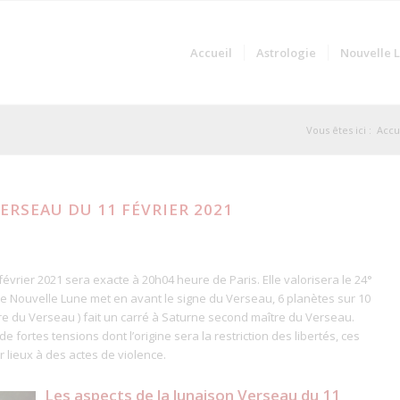
Accueil
Astrologie
Nouvelle 
Vous êtes ici :
Accu
ERSEAU DU 11 FÉVRIER 2021
vrier 2021 sera exacte à 20h04 heure de Paris. Elle valorisera le 24°
te Nouvelle Lune met en avant le signe du Verseau, 6 planètes sur 10
e du Verseau ) fait un carré à Saturne second maître du Verseau.
 fortes tensions dont l’origine sera la restriction des libertés, ces
 lieux à des actes de violence.
Les aspects de la lunaison Verseau du 11