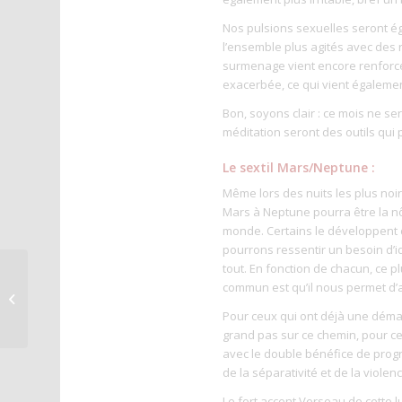
Nos pulsions sexuelles seront é
l’ensemble plus agités avec des 
surmenage vient encore renforcer 
exacerbée, ce qui vient égalemen
Bon, soyons clair : ce mois ne sera
méditation seront des outils qui
Le sextil Mars/Neptune :
Même lors des nuits les plus noire
Mars à Neptune pourra être la nôt
monde. Certains le développent d
pourrons ressentir un besoin d’i
tout. En fonction de chacun, ce p
Les trois carrés
commun est qu’il nous permet d’a
Saturne Uranus de
Pour ceux qui ont déjà une démar
2021
grand pas sur ce chemin, pour ceu
avec le double bénéfice de progr
de la séparativité et de la violen
Le fort accent Verseau de cette 