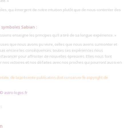
ée. »
oles, qui émergent de notre intuition plutôt que de nous contenter des
s symboles Sabian :
sions enseigne les principes qu’il a tiré de sa longue expérience. »
uses que nous avons pu vivre, celles que nous avons surmonter et
 pas encore les conséquences; toutes ces expériences nous
d’avancer pour affronter de nouvelles épreuves. Elles nous font
 nos victoires et nos défaites avec nos proches qui pourront aussi en
totale, de la présente publication doit conserver le copyright de
 astro-logos.fr
ES
on