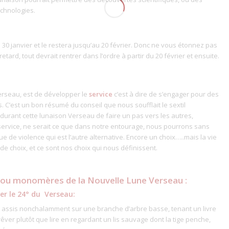
echnologies.
 30 janvier et le restera jusqu’au 20 février. Donc ne vous étonnez pas
tard, tout devrait rentrer dans l’ordre à partir du 20 février et ensuite.
erseau, est de développer le
service
c’est à dire de s’engager pour des
. C’est un bon résumé du conseil que nous soufflait le sextil
urant cette lunaison Verseau de faire un pas vers les autres,
 service, ne serait ce que dans notre entourage, nous pourrons sans
ue de violence qui est l’autre alternative. Encore un choix…..mais la vie
de choix, et ce sont nos choix qui nous définissent.
 ou monomères de la Nouvelle Lune Verseau :
ler le 24° du Verseau:
t assis nonchalamment sur une branche d’arbre basse, tenant un livre
 rêver plutôt que lire en regardant un lis sauvage dont la tige penche,