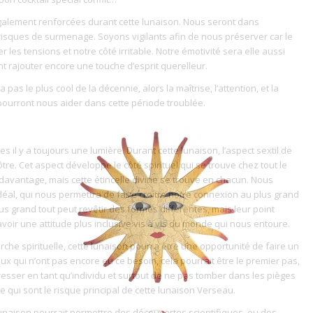
galement renforcées durant cette lunaison. Nous seront dans
risques de surmenage. Soyons vigilants afin de nous préserver car le
les tensions et notre côté irritable. Notre émotivité sera elle aussi
t rajouter encore une touche d’esprit querelleur.
 pas le plus cool de la décennie, alors la maîtrise, l’attention, et la
 pourront nous aider dans cette période troublée.
s il y a toujours une lumière. Durant cette lunaison, l’aspect sextil de
re. Cet aspect développe le côté spirituel qui se trouve chez tout le
avantage, mais cette étincelle divine se trouve en chacun. Nous
déal, qui nous permettra de faire croître notre connexion au plus grand
lus grand tout peut revêtir des formes différentes, mais leur point
voir une attitude plus inclusive vis à vis du monde qui nous entoure.
che spirituelle, cette lunaison pourra être une opportunité de faire un
x qui n’ont pas encore eu ce besoin, cela pourrait être le premier pas,
esser en tant qu’individu et surtout de ne pas tomber dans les pièges
ce qui sont le risque principal de cette lunaison Verseau.
lunaison pourrait permettre des découvertes scientifiques, ou des