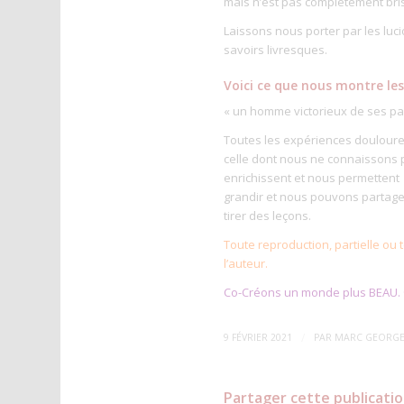
mais n’est pas complètement bris
Laissons nous porter par les luci
savoirs livresques.
Voici ce que nous montre le
« un homme victorieux de ses pas
Toutes les expériences douloure
celle dont nous ne connaissons
enrichissent et nous permettent
grandir et nous pouvons partager
tirer des leçons.
Toute reproduction, partielle ou 
l’auteur.
Co-Créons un monde plus BEAU. ©
/
9 FÉVRIER 2021
PAR
MARC GEORG
Partager cette publicati