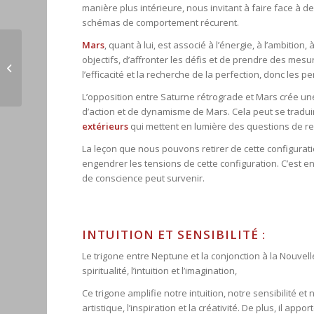
manière plus intérieure, nous invitant à faire face à d
schémas de comportement récurent.
Mars
, quant à lui, est associé à l’énergie, à l’ambition
La Nouvelle Lune,
objectifs, d’affronter les défis et de prendre des mesu
Gémeaux du 18 juin
l’efficacité et la recherche de la perfection, donc les 
2023
L’opposition entre Saturne rétrograde et Mars crée un
d’action et de dynamisme de Mars. Cela peut se tradu
extérieurs
qui mettent en lumière des questions de res
La leçon que nous pouvons retirer de cette configuratio
engendrer les tensions de cette configuration. C’est en
de conscience peut survenir.
INTUITION ET SENSIBILITÉ :
Le trigone entre Neptune et la conjonction à la Nouvel
spiritualité, l’intuition et l’imagination,
Ce trigone amplifie notre intuition, notre sensibilité e
artistique, l’inspiration et la créativité. De plus, il 