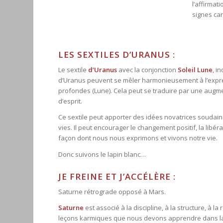
l’affirmat
signes car
LES SEXTILES D’URANUS :
Le sextile
d’Uranus
avec la conjonction
Soleil
Lune
, i
d’Uranus peuvent se mêler harmonieusement à l’express
profondes (Lune). Cela peut se traduire par une augmen
d’esprit.
Ce sextile peut apporter des idées novatrices soudai
vies. Il peut encourager le changement positif, la libé
façon dont nous nous exprimons et vivons notre vie.
Donc suivons le lapin blanc…
JE FREINE ET J’ACCÉLÈRE :
Saturne rétrograde opposé à Mars.
Saturne
est associé à la discipline, à la structure, à la 
leçons karmiques que nous devons apprendre dans la v