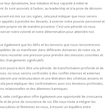
r leur dynamisme, leur initiative et leur capacité à initier le
. Ils sont associés à l’action, au leadership et à la prise de décision.
accent est mis sur ces signes, cela peut indiquer que nous serons
 appelés à prendre les devants, à exercer notre pouvoir personnel et
notre propre vie de manière proactive. C’est une période où nous
xercer notre volonté et notre détermination pour atteindre nos
que également que les défis et les tensions que nous rencontrerons
ptibles de se manifester dans différents domaines de notre vie, et
rions ressentir une pression pour prendre des mesures concrètes et
des changements significatifs.
aison pourra donc être une période
de transformation profonde et de
nses, où nous serons confrontés à des conflits internes et externes
iteront une restructuration et une libération des schémas anciens et
 Cela peut impliquer des confrontations avec nos émotions profondes,
ons relationnelles et des dilemmes karmiques.
, cette configuration offre également une opportunité de croissance
e et de prise de conscience de soi. Elle nous invite à intégrer les
asculines et féminines en nous, à trouver un équilibre entre