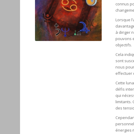
connus pou
changement
Lorsque l’
davantage
à diriger 
pouvons e
objectifs.
Cela indi
sont susce
nous pour
effectuer 
Cette lun
défis inte
qui nécess
limitants.
des tensi
Cependant
personnell
énergies m