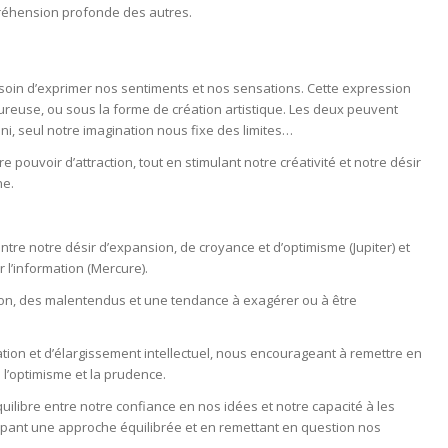
réhension profonde des autres.
oin d’exprimer nos sentiments et nos sensations. Cette expression
ureuse, ou sous la forme de création artistique. Les deux peuvent
ni, seul notre imagination nous fixe des limites…
 pouvoir d’attraction, tout en stimulant notre créativité et notre désir
ne.
ntre notre désir d’expansion, de croyance et d’optimisme (Jupiter) et
 l’information (Mercure).
tion, des malentendus et une tendance à exagérer ou à être
tion et d’élargissement intellectuel, nous encourageant à remettre en
 l’optimisme et la prudence.
quilibre entre notre confiance en nos idées et notre capacité à les
pant une approche équilibrée et en remettant en question nos