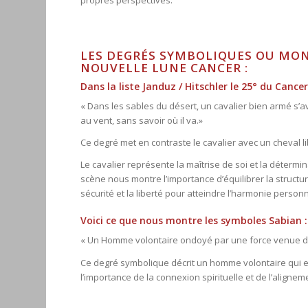
propres perspectives.
LES DEGRÉS SYMBOLIQUES OU MON
NOUVELLE LUNE CANCER :
Dans la liste Janduz / Hitschler le 25° du Cancer
« Dans les sables du désert, un cavalier bien armé s’av
au vent, sans savoir où il va.»
Ce degré met en contraste le cavalier avec un cheval li
Le cavalier représente la maîtrise de soi et la déterminat
scène nous montre l’importance d’équilibrer la structur
sécurité et la liberté pour atteindre l’harmonie personn
Voici ce que nous montre les symboles Sabian :
« Un Homme volontaire ondoyé par une force venue d’
Ce degré symbolique décrit un homme volontaire qui es
l’importance de la connexion spirituelle et de l’alignem