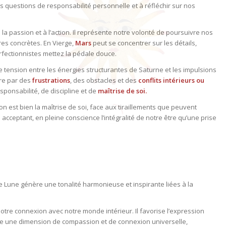
es questions de responsabilité personnelle et à réfléchir sur nos
, à la passion et à l’action. Il représente notre volonté de poursuivre nos
res concrètes. En Vierge,
Mars
peut se concentrer sur les détails,
perfectionnistes mettez la pédale douce.
e tension entre les énergies structurantes de Saturne et les impulsions
ire par des
frustrations
, des obstacles et des
conflits intérieurs
ou
ponsabilité, de discipline et de
maîtrise de soi.
n est bien la maîtrise de soi, face aux tiraillements que peuvent
 acceptant, en pleine conscience l’intégralité de notre être qu’une prise
le Lune génère une tonalité harmonieuse et inspirante liées à la
t notre connexion avec notre monde intérieur. Il favorise l’expression
apporte une dimension de compassion et de connexion universelle,