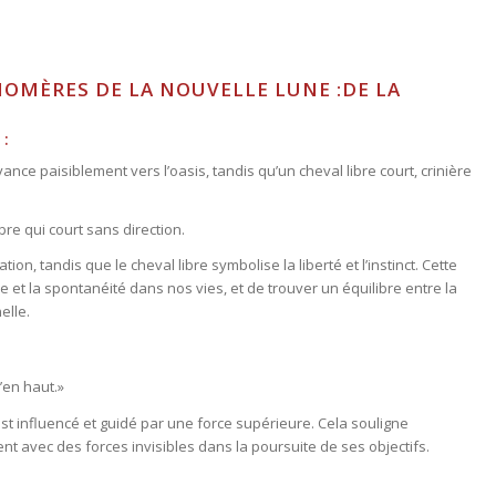
OMÈRES DE LA NOUVELLE LUNE :
DE LA
 :
ance paisiblement vers l’oasis, tandis qu’un cheval libre court, crinière
bre qui court sans direction.
ion, tandis que le cheval libre symbolise la liberté et l’instinct. Cette
e et la spontanéité dans nos vies, et de trouver un équilibre entre la
elle.
en haut.»
t influencé et guidé par une force supérieure. Cela souligne
ent avec des forces invisibles dans la poursuite de ses objectifs.