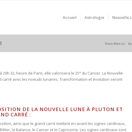
Accueil
Astrologie
Nouvelle 
3
Vous êtes ici :
Ac
à 20h 32, heure de Paris, elle valorisera le 25° du Cancer. La Nouvelle
 carré avec les noeuds lunaires. Transformation et évolution seront
OSITION DE LA NOUVELLE LUNE À PLUTON ET
AND CARRÉ :
sition, ainsi que le grand carré mettent en avant les signes cardinaux,
 Bélier, la Balance, le Cancer et le Capricorne. Les signes cardinaux sont