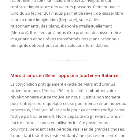
rationnelle, la communication, et suivi par Neptune qui
renforce l’importance des valeurs poissons. Cette nouvelle
lune du 26 février 2017 nous permet de rêver, de laisser libre
cours à notre imagination (Neptune), suite à des
raisonnements, des plans, élaborée intellectuellement
(Mercure). Il ne tient qu’à nous d’en profiter, de laisser notre
imagination et nos rêves transformés nos plans rationnels
afin qu’ils débouchent sur des solutions formidables.
Mars Uranus en Bélier opposé à Jupiter en Balance :
La conjonction pratiquement exacte de Mars et d’Uranus
active fortement l’énergie Bélier, le côté combattant voire
révolutionnaire qui se trouve en nous. C’est le bon moment
pour entreprendre quelque chose pour démarrer un nouveau
processus, l’énergie Bélier est là pour ça et cette configuration
l’active particulièrement. Notre capacité d’agir (Mars Uranus)
est très forte, si nous en utilisons le côté positif nous
pourrons, pendant cette période, réaliser de grandes choses.
Il nous faut toutefois rester vigilant à ne pas rester centré sur