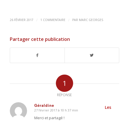
/
/
26 FÉVRIER 2017
1 COMMENTAIRE
PAR
MARC GEORGES
Partager cette publication
1
RÉPONSE
Géraldine
Les
27 février 2017 à 10 h 37 min
dit
:
Merci et partagé !