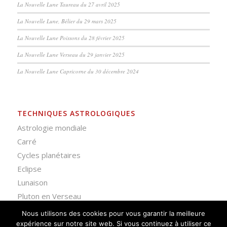
La Nouvelle Lune Taureau du 27 avril 2025
La Nouvelle Lune, Bélier du 29 mars 2025
La Nouvelle Lune Poissons du 28 février 2025
La Nouvelle Lune Verseau du 29 janvier 2025
La Nouvelle Lune Capricorne du 30 décembre 2024
TECHNIQUES ASTROLOGIQUES
Astrologie mondiale
Carré
Cycles planétaires
Eclipse
Lunaison
Pluton en Verseau
Nous utilisons des cookies pour vous garantir la meilleure
expérience sur notre site web. Si vous continuez à utiliser ce