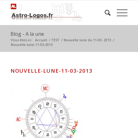
Blog - A la une
Vous êtes ici :
Accueil
/
TEST
/
Nouvelle lune du 11-03- 2013
/
Nouvelle-lune-11-03-2013
NOUVELLE-LUNE-11-03-2013