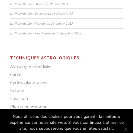
La Nouvelle Lune, Bélier du 29 mars 2025
La Nouvelle Lune Poissons du 28 février 2025
La Nouvelle Lune Verseau du 29 janvier 2025
La Nouvelle Lune Capricorne du 30 décembre 2024
TECHNIQUES ASTROLOGIQUES
Astrologie mondiale
Carré
Cycles planétaires
Eclipse
Lunaison
Pluton en Verseau
Nous utilisons des cookies pour vous garantir la meilleure
expérience sur notre site web. Si vous continuez à utiliser ce
site, nous supposerons que vous en êtes satisfait.