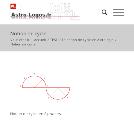
Notion de cycle
Vous êtes ici :
Accueil
/
TEST
/
La notion de cycle en Astrologie
/
Notion de cycle
Notion de cycle en 8 phases