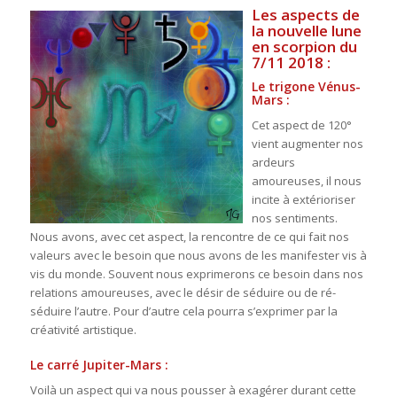
Les aspects de
la nouvelle lune
en scorpion du
7/11 2018 :
Le trigone Vénus-
Mars :
Cet aspect de 120°
vient augmenter nos
ardeurs
amoureuses, il nous
incite à extérioriser
nos sentiments.
Nous avons, avec cet aspect, la rencontre de ce qui fait nos
valeurs avec le besoin que nous avons de les manifester vis à
vis du monde. Souvent nous exprimerons ce besoin dans nos
relations amoureuses, avec le désir de séduire ou de ré-
séduire l’autre. Pour d’autre cela pourra s’exprimer par la
créativité artistique.
Le carré Jupiter-Mars :
Voilà un aspect qui va nous pousser à exagérer durant cette