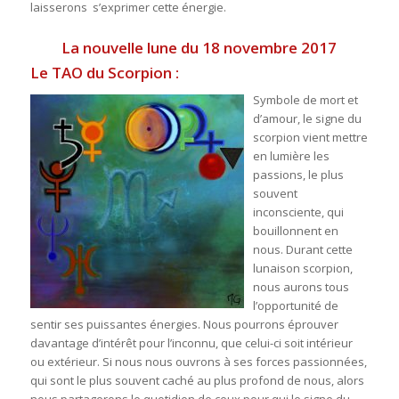
laisserons s’exprimer cette énergie.
La nouvelle lune du 18 novembre 2017
Le TAO du Scorpion :
Symbole de mort et
d’amour, le signe du
scorpion vient mettre
en lumière les
passions, le plus
souvent
inconsciente, qui
bouillonnent en
nous. Durant cette
lunaison scorpion,
nous aurons tous
l’opportunité de
sentir ses puissantes énergies. Nous pourrons éprouver
davantage d’intérêt pour l’inconnu, que celui-ci soit intérieur
ou extérieur. Si nous nous ouvrons à ses forces passionnées,
qui sont le plus souvent caché au plus profond de nous, alors
nous partagerons le quotidien de ceux pour qui le signe du